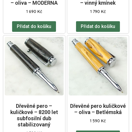
– oliva – MODERNA
– vinný kmínek
1 690
Kč
1 790
Kč
Přidat do košíku
Přidat do košíku
Dřevěné pero –
Dřevěné pero kuličkové
kuličkové – 8200 let
– oliva – Betlémská
subfosilní dub
1 590
Kč
stabilizovaný