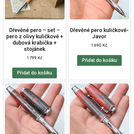
Dřevěné pero – set –
Dřevěné pero kuličkové-
pero z olivy kuličkové +
Javor
dubová krabička +
1 690
Kč
stojánek
1 799
Kč
Přidat do košíku
Přidat do košíku