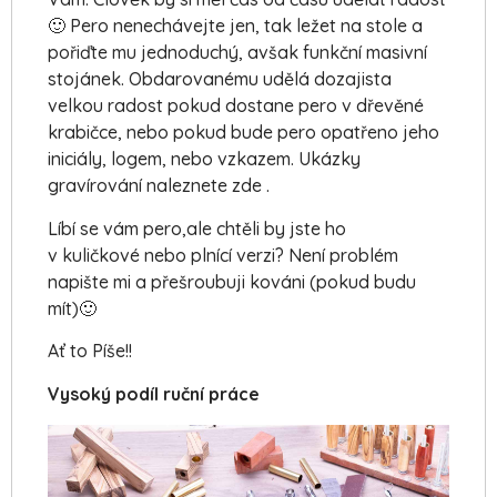
🙂 Pero nenechávejte jen, tak ležet na stole a
pořiďte mu jednoduchý, avšak funkční masivní
stojánek. Obdarovanému udělá dozajista
velkou radost pokud dostane pero v dřevěné
krabičce, nebo pokud bude pero opatřeno jeho
iniciály, logem, nebo vzkazem. Ukázky
gravírování naleznete zde .
Líbí se vám pero,ale chtěli by jste ho
v kuličkové nebo plnící verzi? Není problém
napište mi a přešroubuji kováni (pokud budu
mít)🙂
Ať to Píše!!
Vysoký podíl ruční práce