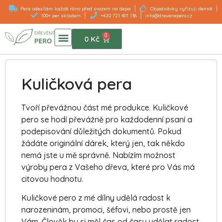
Pera odesílám každé ráno před svozem na depa
Objednávky vyřizuji denně
100+ per skladem
+420 721 401 136
info@drevenepero.cz
0
DŘEVĚNÁ PERA
0
Kč
Kuličková pera
Tvoří převážnou část mé produkce. Kuličkové
pero se hodí převážně pro každodenní psaní a
podepisování důležitých dokumentů. Pokud
žádáte originální dárek, který jen, tak někdo
nemá jste u mě správně. Nabízím možnost
výroby pera z Vašeho dřeva, které pro Vás má
citovou hodnotu.
Kuličkové pero z mé dílny udělá radost k
narozeninám, promoci, šéfovi, nebo prostě jen
Vám. Člověk by si měl čas od času udělat radost