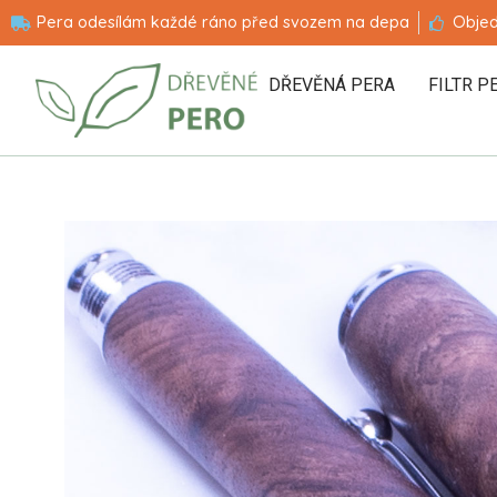
Pera odesílám každé ráno před svozem na depa
Objed
DŘEVĚNÁ PERA
FILTR P