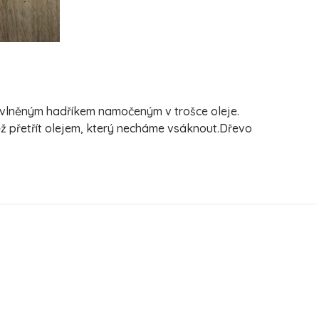
bavlněným hadříkem namočeným v trošce oleje.
ěž přetřít olejem, který necháme vsáknout.Dřevo