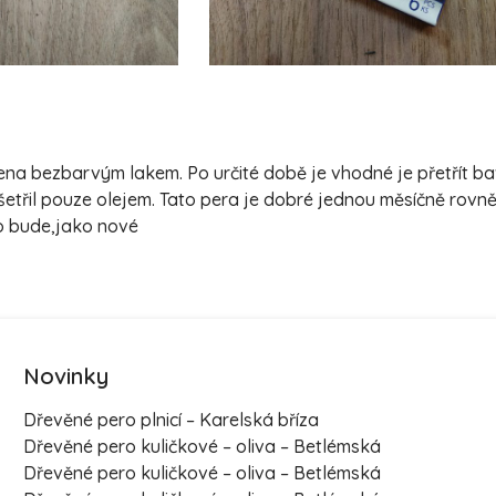
třena bezbarvým lakem. Po určité době je vhodné je přetřít 
šetřil pouze olejem. Tato pera je dobré jednou měsíčně rovn
ro bude,jako nové
Novinky
Dřevěné pero plnicí – Karelská bříza
Dřevěné pero kuličkové – oliva – Betlémská
Dřevěné pero kuličkové – oliva – Betlémská