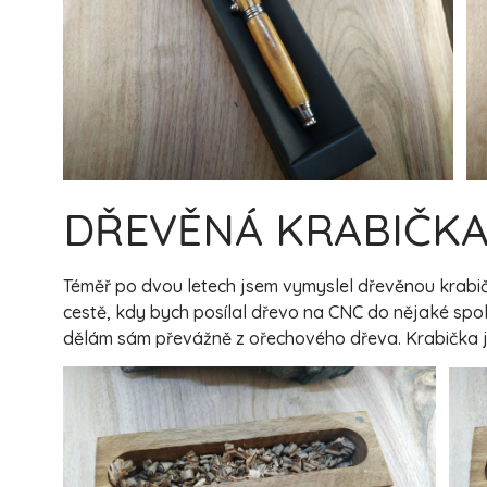
DŘEVĚNÁ KRABIČK
Téměř po dvou letech jsem vymyslel dřevěnou krabičk
cestě, kdy bych posílal dřevo na CNC do nějaké spole
dělám sám převážně z ořechového dřeva. Krabička j