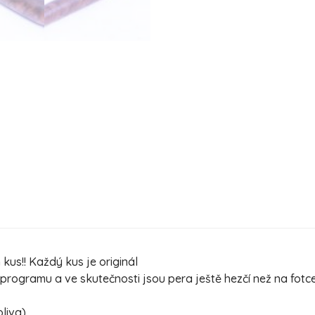
us!! Každý kus je originál
ogramu a ve skutečnosti jsou pera ještě hezčí než na fotc
oliva)