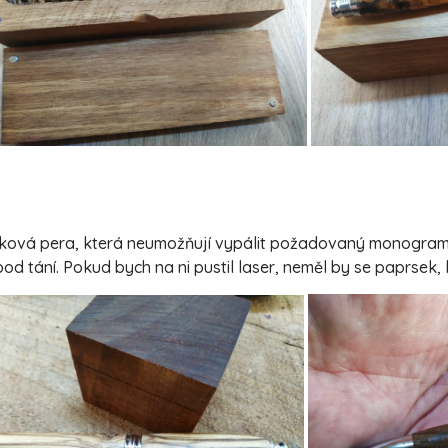
taková pera, která neumožňují vypálit požadovaný monogram/
od tání. Pokud bych na ni pustil laser, neměl by se paprsek,