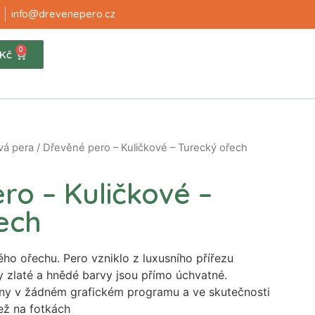
info@drevenepero.cz
0
Kč
vá pera
/ Dřevěné pero – Kuličkové – Turecký ořech
ro – Kuličkové –
ech
ho ořechu. Pero vzniklo z luxusního přířezu
 zlaté a hnědé barvy jsou přímo úchvatné.
ny v žádném grafickém programu a ve skutečnosti
než na fotkách