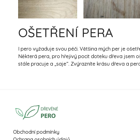
OŠETŘENÍ PERA
I pero vyžaduje svou péči. Většina mých per je oše
Některá pera, pro hřejivý pocit doteku dřeva jsem o
stále pracuje a „saje“. Zvýrazníte krásu dřeva a pe
Obchodní podmínky
Ochrana osobních údajů