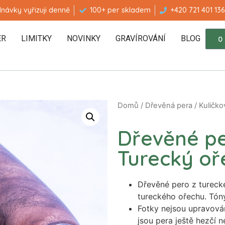
návky vyřizuji denně
100+ per skladem
+420 721 401 136
ER
LIMITKY
NOVINKY
GRAVÍROVÁNÍ
BLOG
0
Domů
/
Dřevěná pera
/
Kuličko
Dřevěné pe
Turecký oř
Dřevěné pero z turecké
tureckého ořechu. Tóny
Fotky nejsou upravová
jsou pera ještě hezčí 