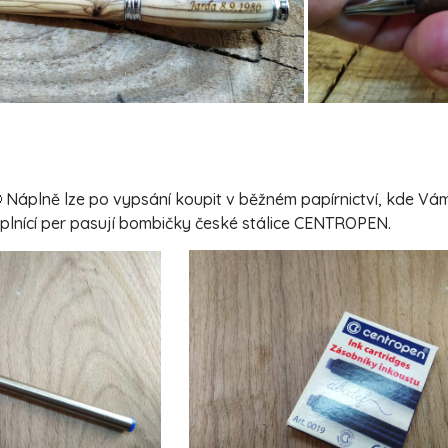
 Náplně lze po vypsání koupit v běžném papírnictví, kde V
o plnící per pasují bombičky české stálice CENTROPEN.