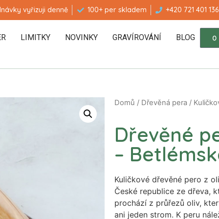
návky vyřizuji denně
100+ per skladem
+420 721 401 136
ER
LIMITKY
NOVINKY
GRAVÍROVÁNÍ
BLOG
0
Domů
/
Dřevěná pera
/
Kuličko
Dřevěné per
– Betlémsk
Kuličkové dřevěné pero z ol
České republice ze dřeva, k
prochází z průřezů oliv, kt
ani jeden strom. K peru nále