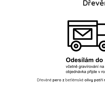
Dřevě
Dřevěné
pero z
betlémské
olivy
patří 