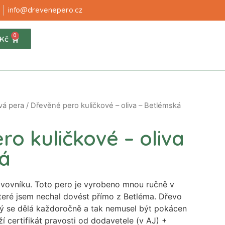
info@drevenepero.cz
0
Kč
vá pera
/ Dřevěné pero kuličkové – oliva – Betlémská
o kuličkové – oliva
á
ivovníku. Toto pero je vyrobeno mnou ručně v
teré jsem nechal dovést přímo z Betléma. Dřevo
erý se dělá každoročně a tak nemusel být pokácen
ží certifikát pravosti od dodavetele (v AJ) +