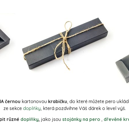
MA černou
kartonovou
krabičku
, do které můžete pero uklá
ze sekce
doplňky
, která pozdvihne Váš dárek o level výš.
it různé
doplňky
,
jako jsou
stojánky na pero
,
dřevěné kr