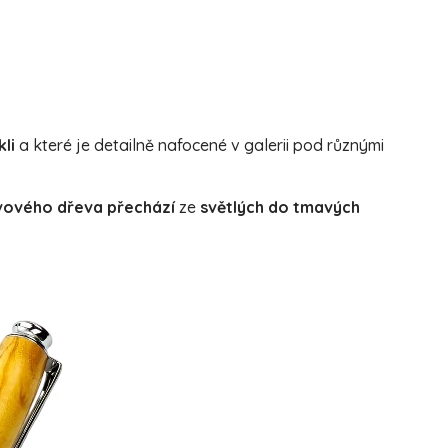
li
a které je detailně nafocené v galerii pod různými
ivového dřeva
přechází
ze
světlých do tmavých