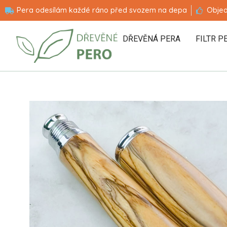
Pera odesílám každé ráno před svozem na depa
Objed
DŘEVĚNÁ PERA
FILTR P