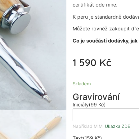
certifikát ode mne.
K peru je standardně dodává
Můžete rovněž zakoupit dř
Co je součástí dodávky, jak
1 590
Kč
Skladem
Gravírování
Iniciály
(
99
Kč
)
Například M.M.
Ukázka ZDE
Text
(
159
Kč
)