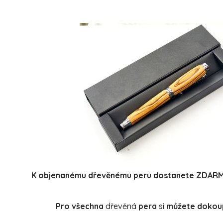
K objenanému dřevěnému
peru
dostanete ZDAR
Pro
všechna
dřevěná
pera
si
můžete dokoup