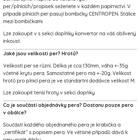
per/plnících/propisek seženete v každém papírnictví. V
případě plnících per pasují bombičky CENTROPEN. Stálice
mezi bombičkami.
Lze zakoupit v s sekci doplňky konvertor na váš oblívený
inkoust.
Jaké jsou velikosti per? Hrotů?
Velikosti per se různí. Délka je cca 130mm, váha +-35g
včetně krytu pera. Samostatné pero má +-20g. Velikost
hrotů pro plnicí pera je ve standartní dodávce velikost M.
Lze zakoupit tenší hroty v sekci dopňky
Co je součástí objednávky pera? Dostanu pouze pero
v obálce?
Součástí každého objednaného pera je krabička a
„certifikát“ s popisem pera. Ve většině případů dává k
peru malé dárky.