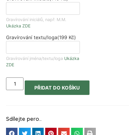
Gravírování iniciálů, např: M.M.
Ukázka ZDE
Gravírování textu/loga
(
199
Kč
)
Gravírování jména/textu/loga
Ukázka
ZDE
PŘIDAT DO KOŠÍKU
Sdílejte pero..