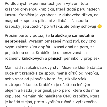
Po dlouhých experimentech jsem vytvořil tuto
krásnou dřevěnou krabičku, která dodá peru nádech
luxusu. Krabička je vyrobena z dubového dřeva, na
magnetek spolu s pilinami z dlabání. Naspodu
krabičky jsou „tečky“ po vrtáku, ale piliny schovají 🙂
Prosím berte v potaz, že
krabička je samostatně
neprodejná
. Vyrábím omezené množství, kdy chci
svým zákazníkům dopřát luxusní obal na pero, za
přijatelnou cenu. Krabička je dimenzovaná na
rozměny
kuličkových
a
plnících
per nikoliv propisek.
Mám rád rustikální/surový styl. Může se klidně stát,že
bude mít krabička ze spodu menší dírků od hřebíku,
nebo vzor od pilového kotouče, nikoliv však
roztřepené konce. Krabička je ošetřena lněným
olejem a každá je originál, jako pero, které ode mne
kupujete. Nemám rád naleštěné CNC krabičky, která
je každá stejná, proto vyrábím ručně z vyřazeného