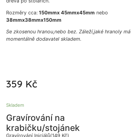
dřeva po stolařích.
Rozměry cca:
150mmx 45mmx45mm
nebo
38mmx38mmx150mm
Se zkosenou hranou,nebo bez. Záleží,jaké hranoly má
momentálně dodavatel skladem.
359
Kč
Skladem
Gravírování na
krabičku/stojánek
Gravírování Iniciálů
(
149
Kč
)