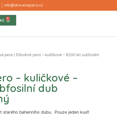
info@drevenepero.cz
0
Kč
vá pera
/ Dřevěné pero – kuličkové – 8200 let subfosilní
ro – kuličkové –
bfosilní dub
ný
t starého bahenního dubu. Pouze jeden kus!!