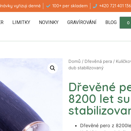
návky vyřizuji denně
100+ per skladem
+420 721 401 136
ER
LIMITKY
NOVINKY
GRAVÍROVÁNÍ
BLOG
0
Domů
/
Dřevěná pera
/
Kuličko
dub stabilizovaný
Dřevěné pe
8200 let su
stabilizova
Dřevěné pero z 8200le