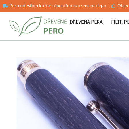
Pera odesílám každé ráno před svozem na depa
Objed
DŘEVĚNÁ PERA
FILTR P