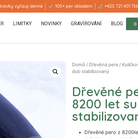
návky vyřizuji denně
100+ per skladem
+420 721 401 136
ER
LIMITKY
NOVINKY
GRAVÍROVÁNÍ
BLOG
0
Domů
/
Dřevěná pera
/
Kuličko
dub stabilizovaný
Dřevěné pe
8200 let su
stabilizova
Dřevěné pero z 8200le