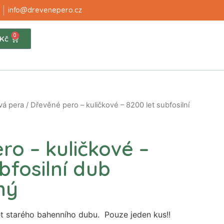
info@drevenepero.cz
0
Kč
vá pera
/ Dřevěné pero – kuličkové – 8200 let subfosilní
ro – kuličkové –
bfosilní dub
ný
t starého bahenního dubu. Pouze jeden kus!!