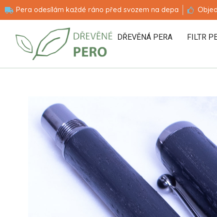
Pera odesílám každé ráno před svozem na depa
Objed
DŘEVĚNÁ PERA
FILTR P