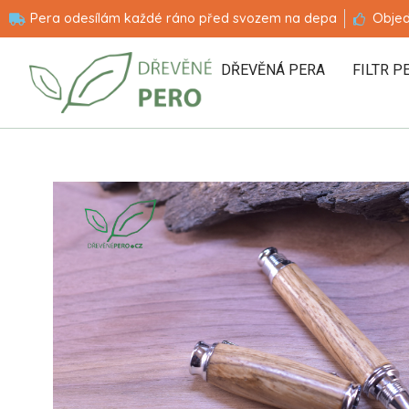
Pera odesílám každé ráno před svozem na depa
Objed
DŘEVĚNÁ PERA
FILTR P