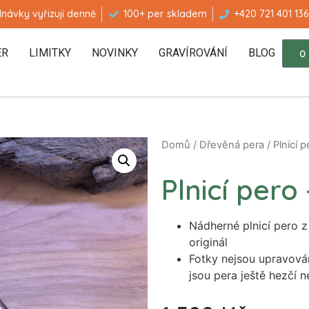
návky vyřizuji denně
100+ per skladem
+420 721 401 136
ER
LIMITKY
NOVINKY
GRAVÍROVÁNÍ
BLOG
0
Domů
/
Dřevěná pera
/
Plnící p
Plnicí per
Nádherné plnicí pero z
originál
Fotky nejsou upravová
jsou pera ještě hezčí 