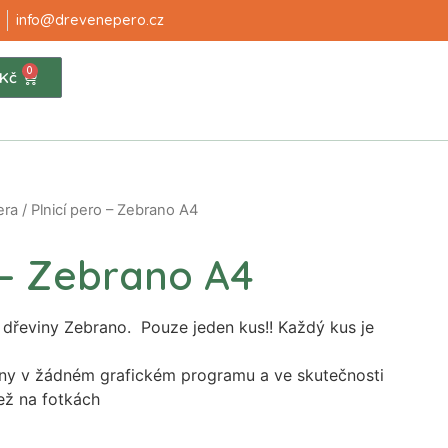
info@drevenepero.cz
0
Kč
era
/ Plnicí pero – Zebrano A4
o – Zebrano A4
 dřeviny Zebrano. Pouze jeden kus!! Každý kus je
ny v žádném grafickém programu a ve skutečnosti
než na fotkách