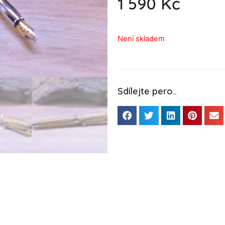
1 590
Kč
Není skladem
Sdílejte pero..