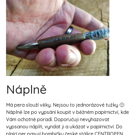
Náplně
Má pera slouží věky. Nejsou to jednorázové tužky 🙂
Náplně lze po vypsání koupit v běžném papírnictví, kde
Vám ochotně poradí. Doporučuji nevyhazovat
vypsanou náplň, vyndat ji a ukázat v papírnictví. Do
plnící per pasují bombičky české stálice CENTROPEN.