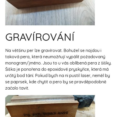
GRAVÍROVÁNÍ
Na většinu per lze gravírovat. Bohužel se najdou i
taková pera, která neumožňují vypálit požadovaný
monogram/jméno. Jsou to u vás oblíbená pera z šišky.
Šiška je ponořena do epoxidové pryskyřice, která má
určitý bod tání. Pokud bych na ni pustil laser, neměl by
se paprsek, kde chytit a pero by se pravděpodobně
začalo tavit.