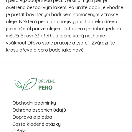
I pero vyžaduje svou péči. Většina mých per je
ošetřena bezbarvým lakem. Po určité době je vhodné
je přetřít bavlněným hadříkem namočeným v trošce
oleje. Některá pera, pro hřejivý pocit doteku dřeva
jsem ošetřil pouze olejem. Tato pera je dobré jednou
měsíčně rovněž přetřít olejem, který necháme
vsáknout.Dřevo stále pracuje a „saje“. Zvýrazníte
krásu dřeva a pero bude,jako nové
Obchodní podmínky
Ochrana osobních údajů
Doprava a platba
Často kladené otázky
Články