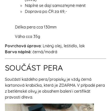
Náplně se dají samozřejmě měnit
Doprava po ČR za 69,-
Délka pera cca 130mm
Váha cca 35g
Povrchová úprava:
Lněný olej, leštidlo, lak
Barva náplně:
černá/modrá
SOUČÁST PERA
Součástí každého pera/propisky je vždy černá
kartonová krabička, která je ZDARMA. V případě pera
z betlémské olivy je obsahem balení i certifikát
pravosti dřeva.