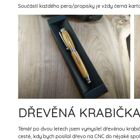
Součástí každého pera/propisky je vždy černá karton
DŘEVĚNÁ KRABIČK
Téměř po dvou letech jsem vymyslel dřevěnou krabičk
cestě, kdy bych posílal dřevo na CNC do nějaké spole