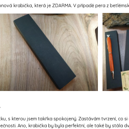
ová krabička, která je ZDARMA. V případě pera z betlémské o
A
u, s kterou jsem takřka spokojený. Zastávám tvrzení, co si 
čnosti. Ano, krabička by byla perfektní, ale také by stála dv