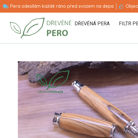
Pera odesílám každé ráno před svozem na depa
Objed
DŘEVĚNÁ PERA
FILTR P