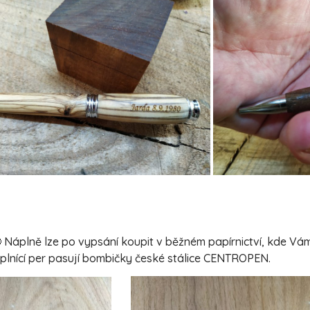
 Náplně lze po vypsání koupit v běžném papírnictví, kde V
o plnící per pasují bombičky české stálice CENTROPEN.