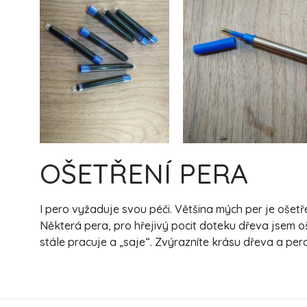
OŠETŘENÍ PERA
I pero vyžaduje svou péči. Většina mých per je oše
Některá pera, pro hřejivý pocit doteku dřeva jsem o
stále pracuje a „saje“. Zvýrazníte krásu dřeva a pe