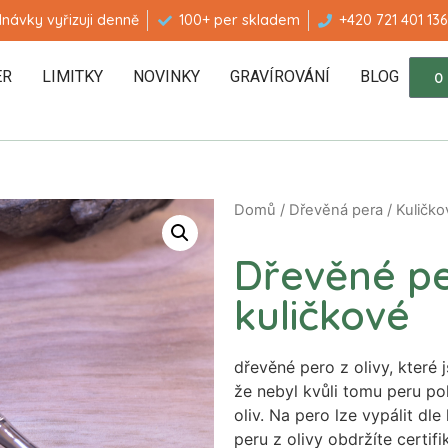
návky vyřizuji denně
100+ per skladem
+420 721 401 136
ER
LIMITKY
NOVINKY
GRAVÍROVÁNÍ
BLOG
0
Domů
/
Dřevěná pera
/
Kuličko
Dřevěné pe
kuličkové
dřevěné pero z olivy, které 
že nebyl kvůli tomu peru po
oliv. Na pero lze vypálit dle
peru z olivy obdržíte certif