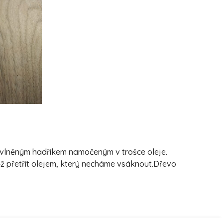
bavlněným hadříkem namočeným v trošce oleje.
ěž přetřít olejem, který necháme vsáknout.Dřevo