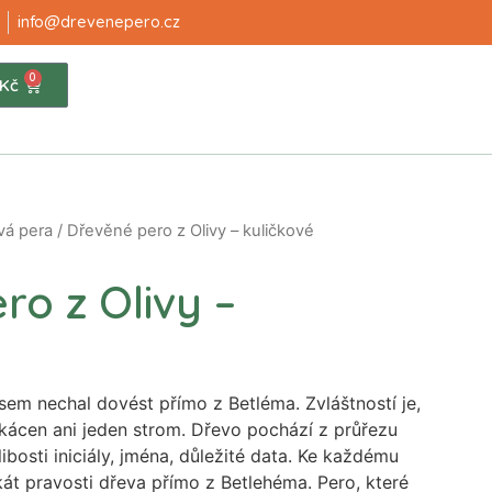
info@drevenepero.cz
0
Kč
vá pera
/ Dřevěné pero z Olivy – kuličkové
ro z Olivy –
jsem nechal dovést přímo z Betléma. Zvláštností je,
kácen ani jeden strom. Dřevo pochází z průřezu
 libosti iniciály, jména, důležité data. Ke každému
ikát pravosti dřeva přímo z Betlehéma. Pero, které