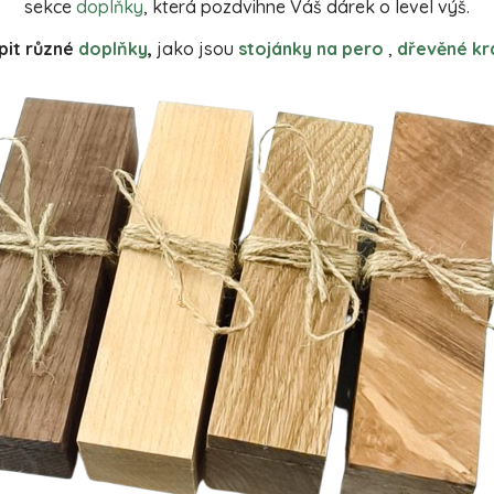
sekce
doplňky
, která pozdvihne Váš dárek o level výš.
it různé
doplňky
,
jako jsou
stojánky na pero
,
dřevěné kr