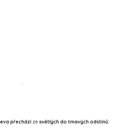
řeva
přechází
ze
světlých do tmavých
odstínů
.