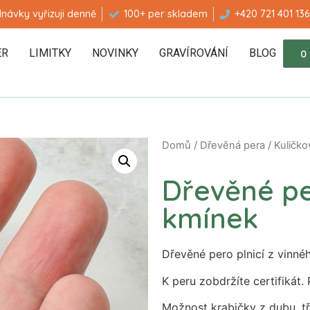
návky vyřizuji denně
100+ per skladem
+420 721 401 136
ER
LIMITKY
NOVINKY
GRAVÍROVÁNÍ
BLOG
0
Domů
/
Dřevěná pera
/
Kuličko
Dřevěné pe
kmínek
Dřevěné pero plnicí z vinné
K peru zobdržíte certifikát. 
Možnost krabičky z dubu, t