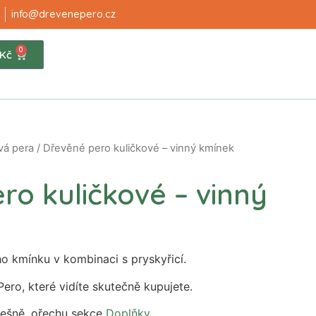
info@drevenepero.cz
0
Kč
vá pera
/ Dřevěné pero kuličkové – vinný kmínek
ro kuličkové – vinný
ho kmínku v kombinaci s pryskyřicí.
Pero, které vidíte skutečně kupujete.
řešně, ořechu sekce
Doplňky