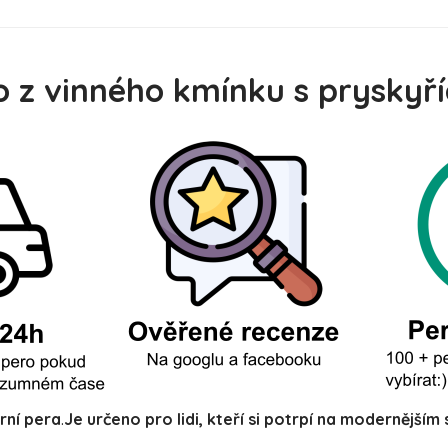
 z vinného kmínku s pryskyříc
rní pera
.
Je určeno pro lidi, kteří si potrpí na modernější