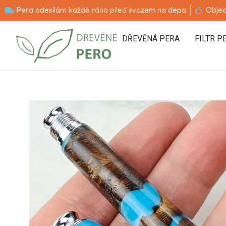
Pera odesílám každé ráno před svozem na depa
Objed
DŘEVĚNÁ PERA
FILTR P