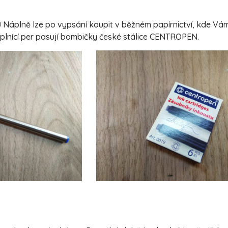
 Náplně lze po vypsání koupit v běžném papírnictví, kde V
o plnící per pasují bombičky české stálice CENTROPEN.