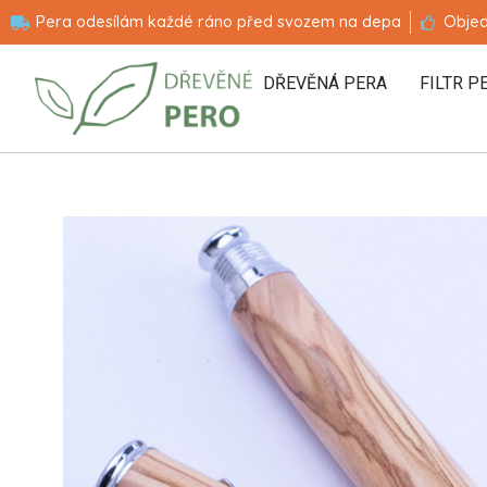
Pera odesílám každé ráno před svozem na depa
Objed
DŘEVĚNÁ PERA
FILTR P