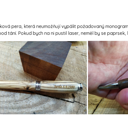
taková pera, která neumožňují vypálit požadovaný monogram/
od tání. Pokud bych na ni pustil laser, neměl by se paprsek,