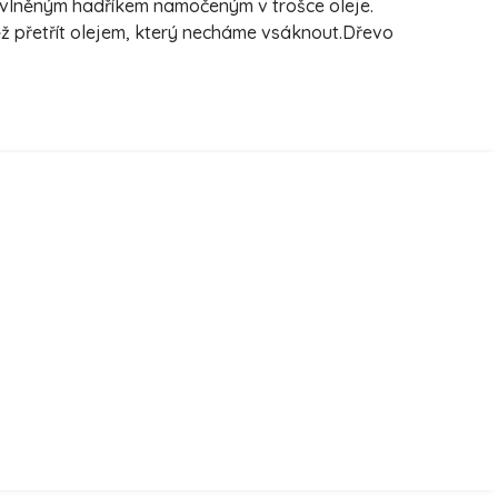
bavlněným hadříkem namočeným v trošce oleje.
ěž přetřít olejem, který necháme vsáknout.Dřevo