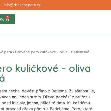
info@drevenepero.cz
0
Kč
vá pera
/ Dřevěné pero kuličkové – oliva – Betlémská
o kuličkové – oliva
á
jsem nechal dovést přímo z Betléma. Zvláštností je,
kácen ani jeden strom. Dřevo pochází z průřezu
 libosti iniciály, jména, důležité data. Ke každému
ikát pravosti dřeva přímo z Betlehéma. Pero, které