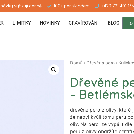
návky vyřizuji denně
100+ per skladem
+420 721 401 136
ER
LIMITKY
NOVINKY
GRAVÍROVÁNÍ
BLOG
0
Domů
/
Dřevěná pera
/
Kuličko
Dřevěné per
– Betlémsk
dřevěné pero z olivy, které 
že nebyl kvůli tomu peru po
oliv. Na pero lze vypálit dle
peru z olivy obdržíte certif