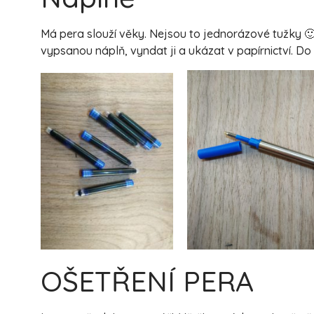
Má pera slouží věky. Nejsou to jednorázové tužky 
vypsanou náplň, vyndat ji a ukázat v papírnictví. D
OŠETŘENÍ PERA