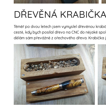
DŘEVĚNÁ KRABIČK
Téměř po dvou letech jsem vymyslel dřevěnou krabičk
cestě, kdy bych posílal dřevo na CNC do nějaké spole
dělám sám převážně z ořechového dřeva. Krabička j