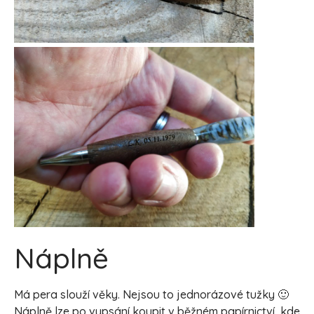
Náplně
Má pera slouží věky. Nejsou to jednorázové tužky 🙂
Náplně lze po vypsání koupit v běžném papírnictví, kde