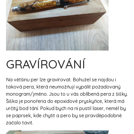
GRAVÍROVÁNÍ
Na většinu per lze gravírovat. Bohužel se najdou i
taková pera, která neumožňují vypálit požadovaný
monogram/jméno. Jsou to u vás oblíbená pera z šišky.
Šiška je ponořena do epoxidové pryskyřice, která má
určitý bod tání. Pokud bych na ni pustil laser, neměl by
se paprsek, kde chytit a pero by se pravděpodobně
začalo tavit.