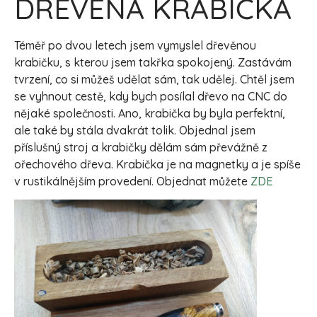
DŘEVĚNÁ KRABIČKA
Téměř po dvou letech jsem vymyslel dřevěnou
krabičku, s kterou jsem takřka spokojený. Zastávám
tvrzení, co si můžeš udělat sám, tak udělej. Chtěl jsem
se vyhnout cestě, kdy bych posílal dřevo na CNC do
nějaké společnosti. Ano, krabička by byla perfektní,
ale také by stála dvakrát tolik. Objednal jsem
příslušný stroj a krabičky dělám sám převážně z
ořechového dřeva. Krabička je na magnetky a je spíše
v rustikálnějším provedení. Objednat můžete
ZDE