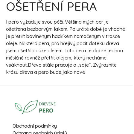
OŠETŘENÍ PERA
I pero vyžaduje svou péči. Většina mých per je
ošetřena bezbarvým lakem. Po určité době je vhodné
je přetřít bavlněným hadříkem namočeným v trošce
oleje. Některá pera, pro hřejivý pocit doteku dřeva
jsem ošetřil pouze olejem. Tato pera je dobré jednou
měsíčně rovněž přetřít olejem, který necháme
vsáknout.Dřevo stále pracuje a „saje“. Zvýrazníte
krásu dřeva a pero bude,jako nové
Obchodní podmínky
Ochrana osobních údajů