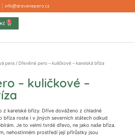
info@drevenepero.cz
0
Kč
vá pera
/ Dřevěné pero – kuličkové – karelská bříza
ro – kuličkové –
íza
 z karelské břízy. Dříve dováženo z chladné
to bříza roste i v jiných severních státech odkud
rám. Je to velmi tvrdé dřevo, ne jako naše bříza.
, nehostinném prostředí její přírůstky jsou