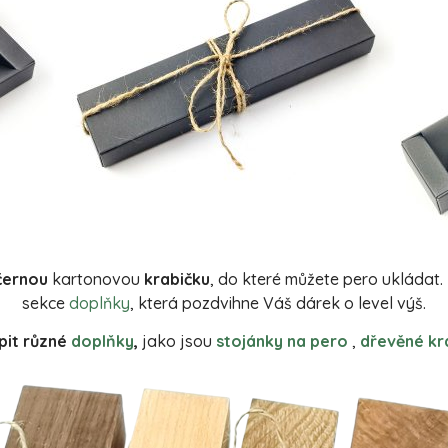
černou
kartonovou
krabičku
, do které můžete pero ukládat
sekce
doplňky
, která pozdvihne Váš dárek o level výš.
it různé
doplňky
,
jako jsou
stojánky na pero
,
dřevěné kr