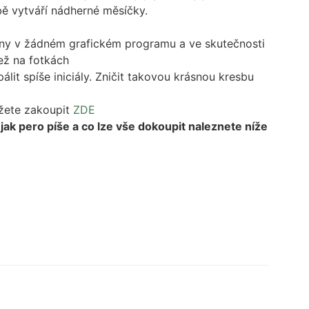
bě vytváří nádherné měsíčky.
ny v žádném grafickém programu a ve skutečnosti
než na fotkách
lit spíše iniciály. Zničit takovou krásnou kresbu
žete zakoupit
ZDE
k pero píše a co lze vše dokoupit naleznete níže