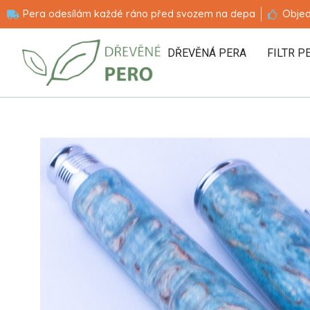
Pera odesílám každé ráno před svozem na depa
Objed
DŘEVĚNÁ PERA
FILTR P