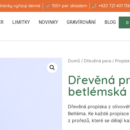
návky vyřizuji denně
100+ per skladem
+420 721 401 136
ER
LIMITKY
NOVINKY
GRAVÍROVÁNÍ
BLOG
0
Domů
/
Dřevěná pera
/
Propisk
Dřevěná pro
betlémská
Dřevěná propiska z olivovéh
Betléma. Ke každé propisce 
z prořezů, které se dělají k