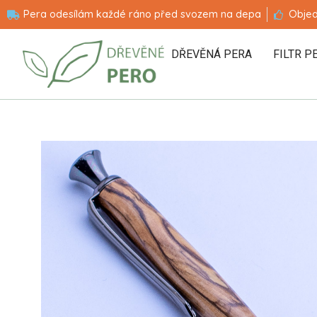
Pera odesílám každé ráno před svozem na depa
Objed
DŘEVĚNÁ PERA
FILTR P