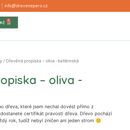
info@drevenepero.cz
0
Kč
y
/ Dřevěná propiska – oliva -betlémská
piska – oliva -
o dřeva, které jsem nechal dovést přímo z
dostanete certifikát pravosti dřeva. Dřevo pochází
aždý rok, tudíž nebyl zničen ani jeden strom 🙂