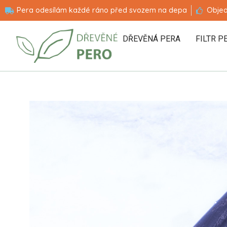
Pera odesílám každé ráno před svozem na depa
Objed
DŘEVĚNÁ PERA
FILTR P