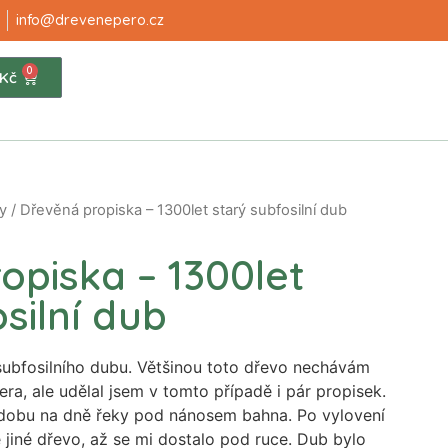
info@drevenepero.cz
0
Kč
y
/ Dřevěná propiska – 1300let starý subfosilní dub
opiska – 1300let
silní dub
subfosilního dubu. Většinou toto dřevo nechávám
pera, ale udělal jsem v tomto případě i pár propisek.
dobu na dně řeky pod nánosem bahna. Po vylovení
jiné dřevo, až se mi dostalo pod ruce. Dub bylo