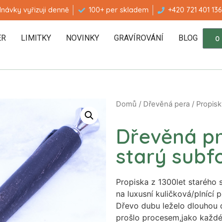
návky vyřizuji denně
100+ per skladem
+420 721 401 136
ER
LIMITKY
NOVINKY
GRAVÍROVÁNÍ
BLOG
0
Domů
/
Dřevěná pera
/
Propisk
Dřevěná pr
starý subfo
Propiska z 1300let starého 
na luxusní kuličková/plnící 
Dřevo dubu leželo dlouhou 
prošlo procesem,jako každé 