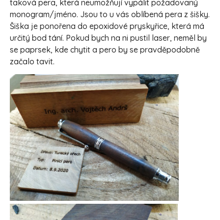
taková pera, která neumožňují vypálit požadovaný
monogram/jméno. Jsou to u vás oblíbená pera z šišky.
Šiška je ponořena do epoxidové pryskyřice, která má
určitý bod tání. Pokud bych na ni pustil laser, neměl by
se paprsek, kde chytit a pero by se pravděpodobně
začalo tavit.