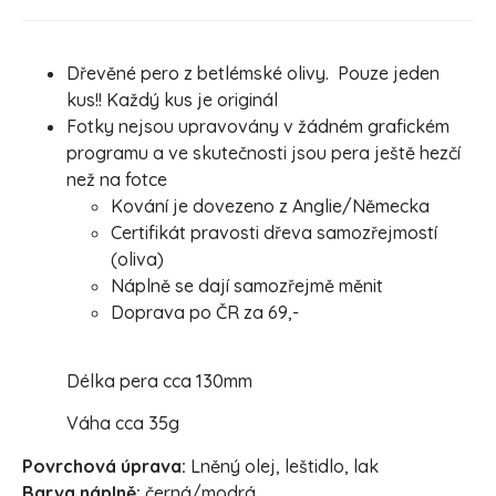
Dřevěné pero z betlémské olivy. Pouze jeden
kus!! Každý kus je originál
Fotky nejsou upravovány v žádném grafickém
programu a ve skutečnosti jsou pera ještě hezčí
než na fotce
Kování je dovezeno z Anglie/Německa
Certifikát pravosti dřeva samozřejmostí
(oliva)
Náplně se dají samozřejmě měnit
Doprava po ČR za 69,-
Délka pera cca 130mm
Váha cca 35g
Povrchová úprava:
Lněný olej, leštidlo, lak
Barva náplně:
černá/modrá