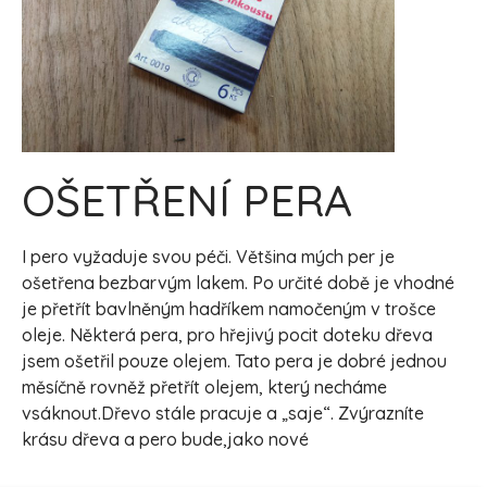
OŠETŘENÍ PERA
I pero vyžaduje svou péči. Většina mých per je
ošetřena bezbarvým lakem. Po určité době je vhodné
je přetřít bavlněným hadříkem namočeným v trošce
oleje. Některá pera, pro hřejivý pocit doteku dřeva
jsem ošetřil pouze olejem. Tato pera je dobré jednou
měsíčně rovněž přetřít olejem, který necháme
vsáknout.Dřevo stále pracuje a „saje“. Zvýrazníte
krásu dřeva a pero bude,jako nové