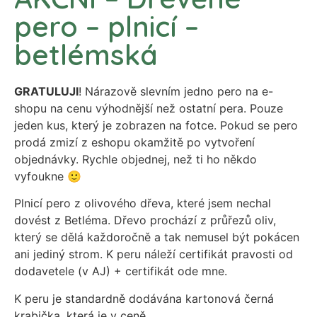
pero – plnicí –
betlémská
GRATULUJI
! Nárazově slevním jedno pero na e-
shopu na cenu výhodnější než ostatní pera. Pouze
jeden kus, který je zobrazen na fotce. Pokud se pero
prodá zmizí z eshopu okamžitě po vytvoření
objednávky. Rychle objednej, než ti ho někdo
vyfoukne 🙂
Plnicí pero z olivového dřeva, které jsem nechal
dovést z Betléma. Dřevo prochází z průřezů oliv,
který se dělá každoročně a tak nemusel být pokácen
ani jediný strom. K peru náleží certifikát pravosti od
dodavetele (v AJ) + certifikát ode mne.
K peru je standardně dodávána kartonová černá
krabička, která je v ceně.