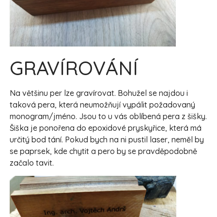
GRAVÍROVÁNÍ
Na většinu per lze gravírovat. Bohužel se najdou i
taková pera, která neumožňují vypálit požadovaný
monogram/jméno. Jsou to u vás oblíbená pera z šišky.
Šiška je ponořena do epoxidové pryskyřice, která má
určitý bod tání. Pokud bych na ni pustil laser, neměl by
se paprsek, kde chytit a pero by se pravděpodobně
začalo tavit.