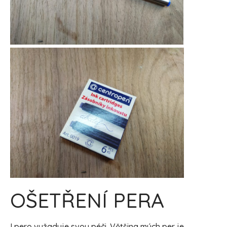
OŠETŘENÍ PERA
I pero vyžaduje svou péči. Většina mých per je