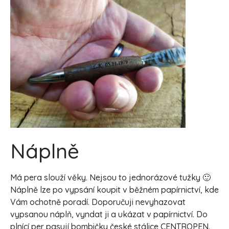
Náplně
Má pera slouží věky. Nejsou to jednorázové tužky 🙂
Náplně lze po vypsání koupit v běžném papírnictví, kde
Vám ochotně poradí. Doporučuji nevyhazovat
vypsanou náplň, vyndat ji a ukázat v papírnictví. Do
plnící per pasují bombičky české stálice CENTROPEN.