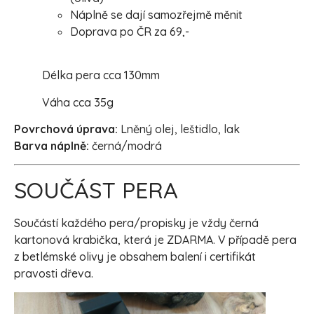
Náplně se dají samozřejmě měnit
Doprava po ČR za 69,-
Délka pera cca 130mm
Váha cca 35g
Povrchová úprava:
Lněný olej, leštidlo, lak
Barva náplně:
černá/modrá
SOUČÁST PERA
Součástí každého pera/propisky je vždy černá
kartonová krabička, která je ZDARMA. V případě pera
z betlémské olivy je obsahem balení i certifikát
pravosti dřeva.