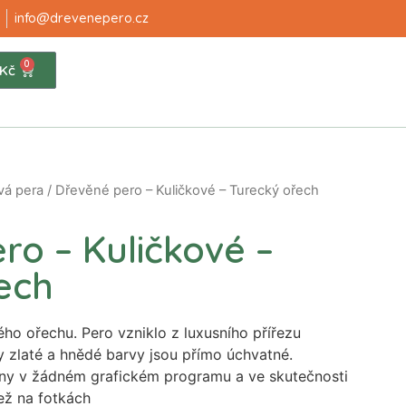
info@drevenepero.cz
0
Kč
vá pera
/ Dřevěné pero – Kuličkové – Turecký ořech
ro – Kuličkové –
ech
ho ořechu. Pero vzniklo z luxusního přířezu
 zlaté a hnědé barvy jsou přímo úchvatné.
ny v žádném grafickém programu a ve skutečnosti
než na fotkách