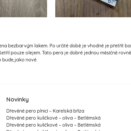
třena bezbarvým lakem. Po určité době je vhodné je přetřít 
šetřil pouze olejem. Tato pera je dobré jednou měsíčně rovn
ro bude,jako nové
Novinky
Dřevěné pero plnicí – Karelská bříza
Dřevěné pero kuličkové – oliva – Betlémská
Dřevěné pero kuličkové – oliva – Betlémská