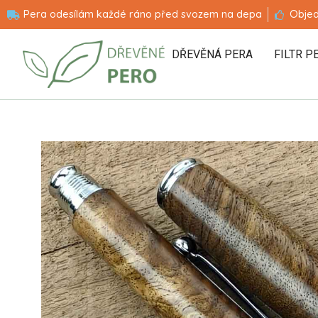
Pera odesílám každé ráno před svozem na depa
Objed
DŘEVĚNÁ PERA
FILTR P