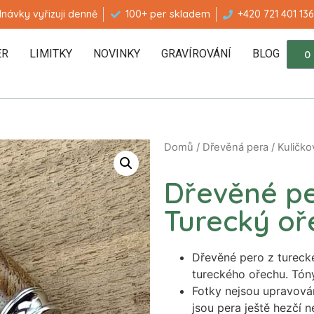
návky vyřizuji denně
100+ per skladem
+420 721 401 136
ER
LIMITKY
NOVINKY
GRAVÍROVÁNÍ
BLOG
0
Domů
/
Dřevěná pera
/
Kuličko
Dřevěné pe
Turecký oř
Dřevěné pero z turecké
tureckého ořechu. Tóny
Fotky nejsou upravová
jsou pera ještě hezčí 