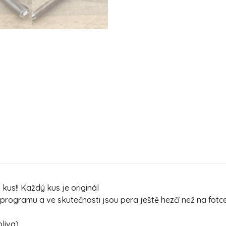
us!! Každý kus je originál
ogramu a ve skutečnosti jsou pera ještě hezčí než na fotc
oliva)