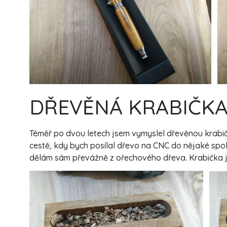
DŘEVĚNÁ KRABIČK
Téměř po dvou letech jsem vymyslel dřevěnou krabičk
cestě, kdy bych posílal dřevo na CNC do nějaké spole
dělám sám převážně z ořechového dřeva. Krabička j