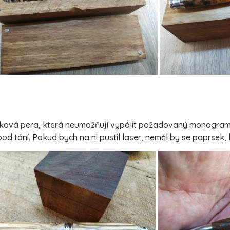
taková pera, která neumožňují vypálit požadovaný monogram/
od tání. Pokud bych na ni pustil laser, neměl by se paprsek,