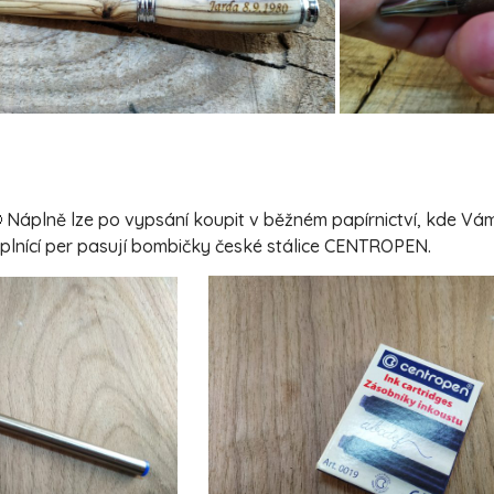
 Náplně lze po vypsání koupit v běžném papírnictví, kde V
o plnící per pasují bombičky české stálice CENTROPEN.