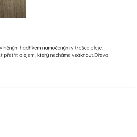
bavlněným hadříkem namočeným v trošce oleje.
ěž přetřít olejem, který necháme vsáknout.Dřevo