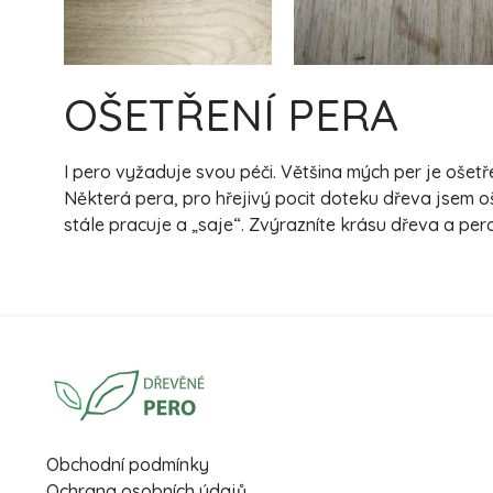
OŠETŘENÍ PERA
I pero vyžaduje svou péči. Většina mých per je oše
Některá pera, pro hřejivý pocit doteku dřeva jsem o
stále pracuje a „saje“. Zvýrazníte krásu dřeva a pe
Obchodní podmínky
Ochrana osobních údajů