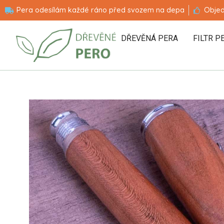
Pera odesílám každé ráno před svozem na depa
Objed
DŘEVĚNÁ PERA
FILTR P