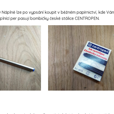
 Náplně lze po vypsání koupit v běžném papírnictví, kde V
o plnící per pasují bombičky české stálice CENTROPEN.