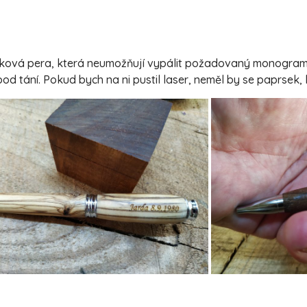
taková pera, která neumožňují vypálit požadovaný monogram/
od tání. Pokud bych na ni pustil laser, neměl by se paprsek,