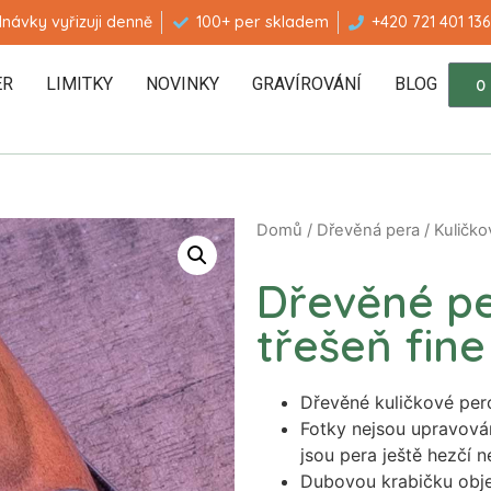
návky vyřizuji denně
100+ per skladem
+420 721 401 136
ER
LIMITKY
NOVINKY
GRAVÍROVÁNÍ
BLOG
0
Domů
/
Dřevěná pera
/
Kuličko
Dřevěné pe
třešeň fine
Dřevěné kuličkové pero
Fotky nejsou upravová
jsou pera ještě hezčí 
Dubovou krabičku obj