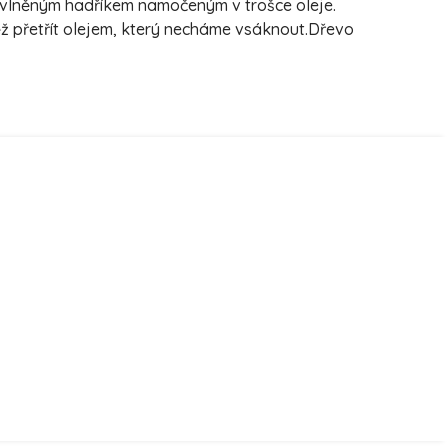
bavlněným hadříkem namočeným v trošce oleje.
ěž přetřít olejem, který necháme vsáknout.Dřevo