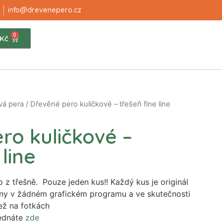
info@drevenepero.cz
0
Kč
vá pera
/ Dřevěné pero kuličkové – třešeň fine line
ro kuličkové –
 line
 z třešně. Pouze jeden kus!! Každý kus je originál
ny v žádném grafickém programu a ve skutečnosti
než na fotkách
ednáte
zde