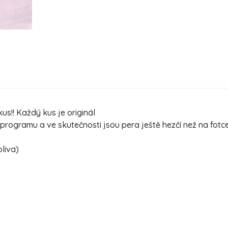
us!! Každý kus je originál
ogramu a ve skutečnosti jsou pera ještě hezčí než na fotc
oliva)