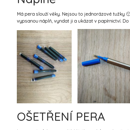
Má pera slouží věky. Nejsou to jednorázové tužky 
vypsanou náplň, vyndat ji a ukázat v papírnictví. D
OŠETŘENÍ PERA