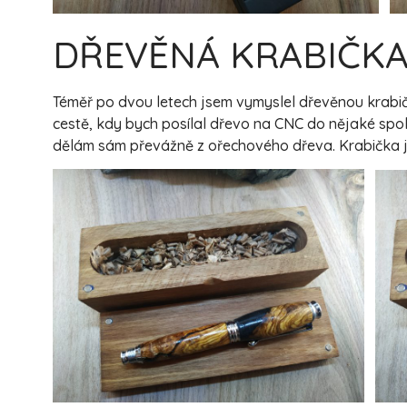
DŘEVĚNÁ KRABIČK
Téměř po dvou letech jsem vymyslel dřevěnou krabičk
cestě, kdy bych posílal dřevo na CNC do nějaké spole
dělám sám převážně z ořechového dřeva. Krabička j