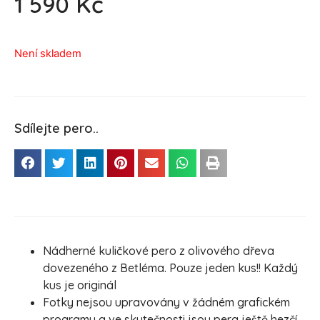
1 590
Kč
Není skladem
Sdílejte pero..
Nádherné kuličkové pero z olivového dřeva
dovezeného z Betléma. Pouze jeden kus!! Každý
kus je originál
Fotky nejsou upravovány v žádném grafickém
programu a ve skutečnosti jsou pera ještě hezčí