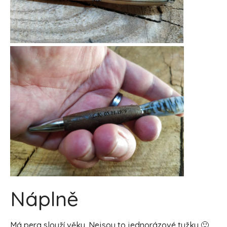
Náplně
Má pera slouží věky. Nejsou to jednorázové tužky 🙂