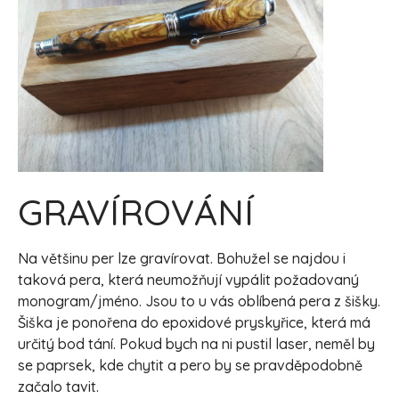
GRAVÍROVÁNÍ
Na většinu per lze gravírovat. Bohužel se najdou i
taková pera, která neumožňují vypálit požadovaný
monogram/jméno. Jsou to u vás oblíbená pera z šišky.
Šiška je ponořena do epoxidové pryskyřice, která má
určitý bod tání. Pokud bych na ni pustil laser, neměl by
se paprsek, kde chytit a pero by se pravděpodobně
začalo tavit.