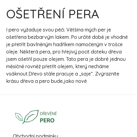
OŠETŘENÍ PERA
I pero vyžaduje svou péči. Většina mých per je
ošetřena bezbarvým lakem. Po určité době je vhodné
je přetřít bavlněným hadříkem namočeným v trošce
oleje. Některá pera, pro hřejivý pocit doteku dřeva
jsem ošetřil pouze olejem. Tato pera je dobré jednou
měsíčně rovněž přetřít olejem, který necháme
vsáknout.Dřevo stále pracuje a „saje“. Zvýrazníte
krásu dřeva a pero bude,jako nové
Obchodní podmínky