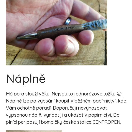
Náplně
Má pera slouží věky. Nejsou to jednorázové tužky 🙂
Náplně lze po vypsání koupit v běžném papírnictví, kde
Vám ochotně poradí. Doporučuji nevyhazovat
vypsanou náplň, vyndat ji a ukázat v papírnictví. Do
plnící per pasují bombičky české stálice CENTROPEN.