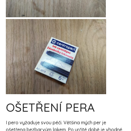
OŠETŘENÍ PERA
I pero vyžaduje svou péči. Většina mých per je
ošetřena bezbarvým lakem. Po určité době je vhodné