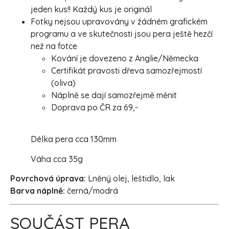
jeden kus!! Každý kus je originál
Fotky nejsou upravovány v žádném grafickém
programu a ve skutečnosti jsou pera ještě hezčí
než na fotce
Kování je dovezeno z Anglie/Německa
Certifikát pravosti dřeva samozřejmostí
(oliva)
Náplně se dají samozřejmě měnit
Doprava po ČR za 69,-
Délka pera cca 130mm
Váha cca 35g
Povrchová úprava:
Lněný olej, leštidlo, lak
Barva náplně:
černá/modrá
SOUČÁST PERA