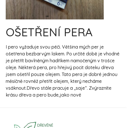
OŠETŘENÍ PERA
I pero vyžaduje svou péči. Většina mých per je
ošetřena bezbarvým lakem. Po určité době je vhodné
je přetřít bavlněným hadříkem namočeným v trošce
oleje. Některá pera, pro hřejivý pocit doteku dřeva
jsem ošetřil pouze olejem. Tato pera je dobré jednou
měsíčně rovněž přetřít olejem, který necháme
vsáknout.Dřevo stále pracuje a „saje“. Zvýrazníte
krásu dřeva a pero bude,jako nové