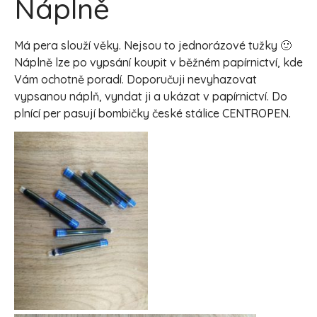
Náplně
Má pera slouží věky. Nejsou to jednorázové tužky 🙂
Náplně lze po vypsání koupit v běžném papírnictví, kde
Vám ochotně poradí. Doporučuji nevyhazovat
vypsanou náplň, vyndat ji a ukázat v papírnictví. Do
plnící per pasují bombičky české stálice CENTROPEN.