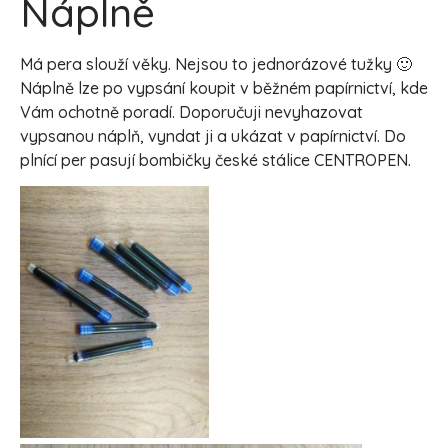
Náplně
Má pera slouží věky. Nejsou to jednorázové tužky 🙂
Náplně lze po vypsání koupit v běžném papírnictví, kde
Vám ochotně poradí. Doporučuji nevyhazovat
vypsanou náplň, vyndat ji a ukázat v papírnictví. Do
plnící per pasují bombičky české stálice CENTROPEN.