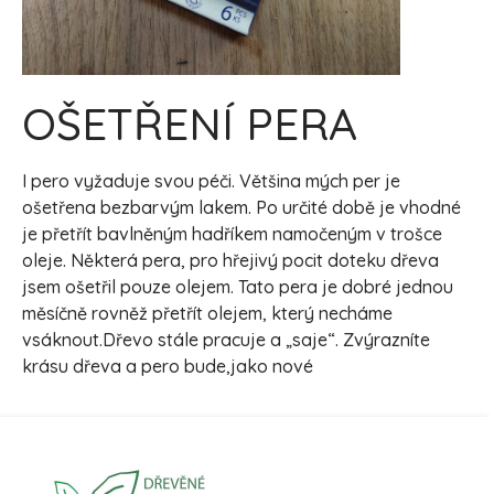
OŠETŘENÍ PERA
I pero vyžaduje svou péči. Většina mých per je
ošetřena bezbarvým lakem. Po určité době je vhodné
je přetřít bavlněným hadříkem namočeným v trošce
oleje. Některá pera, pro hřejivý pocit doteku dřeva
jsem ošetřil pouze olejem. Tato pera je dobré jednou
měsíčně rovněž přetřít olejem, který necháme
vsáknout.Dřevo stále pracuje a „saje“. Zvýrazníte
krásu dřeva a pero bude,jako nové