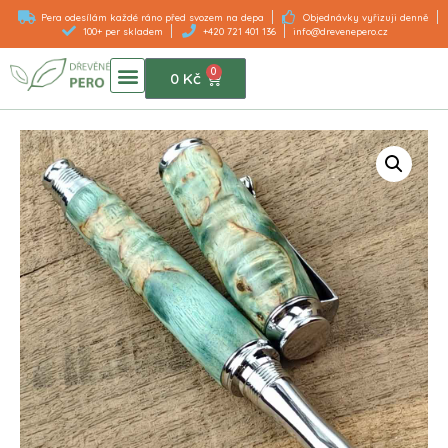
Pera odesílám každé ráno před svozem na depa
Objednávky vyřizuji denně
100+ per skladem
+420 721 401 136
info@drevenepero.cz
0
DŘEVĚNÁ PERA
0
Kč