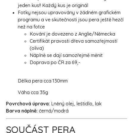
jeden kus!! Každý kus je originál
Fotky nejsou upravovány v žádném grafickém
programu a ve skutečnosti jsou pera ještě hezčí
než na fotce
Kování je dovezeno z Anglie/Německa
Certifikát pravosti dřeva samozřejmostí
(oliva)
Náplně se dají samozřejmě měnit
Doprava po ČR za 69,-
Délka pera cca 130mm
Váha cca 35g
Povrchová úprava:
Lněný olej, leštidlo, lak
Barva náplně:
černá/modrá
SOUČÁST PERA