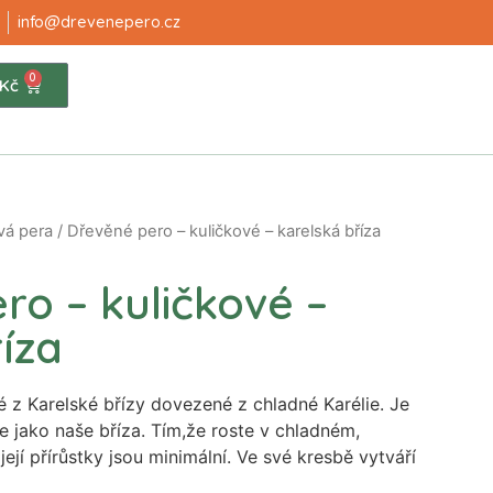
info@drevenepero.cz
0
Kč
vá pera
/ Dřevěné pero – kuličkové – karelská bříza
ro – kuličkové –
íza
 z Karelské břízy dovezené z chladné Karélie. Je
ne jako naše bříza. Tím,že roste v chladném,
ejí přírůstky jsou minimální. Ve své kresbě vytváří