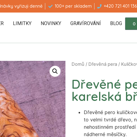
návky vyřizuji denně
100+ per skladem
+420 721 401 136
ER
LIMITKY
NOVINKY
GRAVÍROVÁNÍ
BLOG
0
Domů
/
Dřevěná pera
/
Kuličko
Dřevěné pe
karelská bř
Dřevěné pero kuličkové
to velmi tvrdé dřevo, 
nehostinném prostředí j
nádherné měsíčky.