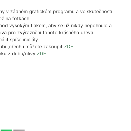
ny v žádném grafickém programu a ve skutečnosti
než na fotkách
l pod vysokým tlakem, aby se už nikdy nepohnulo a
viva pro zvýraznění tohoto krásného dřeva.
lit spíše iniciály.
dubu,ořechu můžete zakoupit
ZDE
nku z dubu/olivy
ZDE