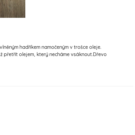
bavlněným hadříkem namočeným v trošce oleje.
ěž přetřít olejem, který necháme vsáknout.Dřevo