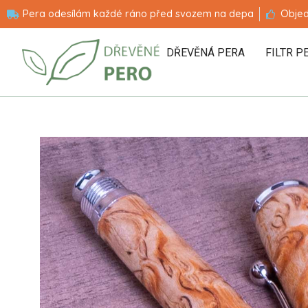
Pera odesílám každé ráno před svozem na depa
Objed
DŘEVĚNÁ PERA
FILTR P