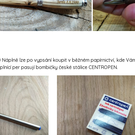
 Náplně lze po vypsání koupit v běžném papírnictví, kde V
o plnící per pasují bombičky české stálice CENTROPEN.