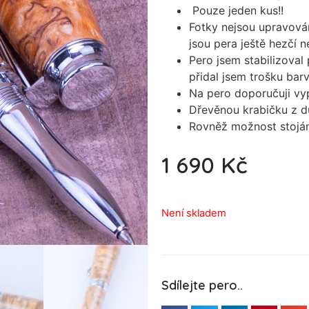
Pouze jeden kus!!
Fotky nejsou upravová
jsou pera ještě hezčí 
Pero jsem stabilizova
přidal jsem trošku bar
Na pero doporučuji vypá
Dřevěnou krabičku z 
Rovněž možnost stojá
1 690
Kč
Není skladem
Sdílejte pero..