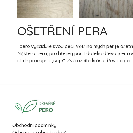
OŠETŘENÍ PERA
I pero vyžaduje svou péči. Většina mých per je oše
Některá pera, pro hřejivý pocit doteku dřeva jsem o
stále pracuje a „saje“. Zvýrazníte krásu dřeva a pe
Obchodní podmínky
Ochrana osobních údajů