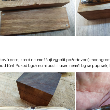
taková pera, která neumožňují vypálit požadovaný monogram/
od tání. Pokud bych na ni pustil laser, neměl by se paprsek,