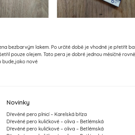
třena bezbarvým lakem. Po určité době je vhodné je přetřít 
šetřil pouze olejem. Tato pera je dobré jednou měsíčně rovn
ro bude,jako nové
Novinky
Dřevěné pero plnicí – Karelská bříza
Dřevěné pero kuličkové – oliva – Betlémská
Dřevěné pero kuličkové – oliva – Betlémská