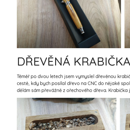
DŘEVĚNÁ KRABIČK
Téměř po dvou letech jsem vymyslel dřevěnou krabičk
cestě, kdy bych posílal dřevo na CNC do nějaké spole
dělám sám převážně z ořechového dřeva. Krabička j